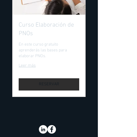
Curso Elaboración de
PNOs
En este curso gratuito
aprenderás las bases para
elaborar PNOs.
Leer más
RESERVAR