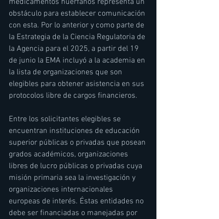
medicamentos huérfanos representa un 
obstáculo para establecer comunicación 
con esta. Por lo anterior y como parte de 
la Estrategia de la Ciencia Regulatoria de 
la Agencia para el 2025, a partir del 19 
de junio la EMA incluyó a la academia en 
la lista de organizaciones que son 
elegibles para obtener asistencia en sus 
protocolos libre de cargos financieros.
Entre los solicitantes elegibles se 
encuentran instituciones de educación 
superior públicas o privadas que posean 
grados académicos, organizaciones 
libres de lucro públicas o privadas cuya 
misión primaria sea la investigación y 
organizaciones internacionales 
europeas de interés. Éstas entidades no 
debe ser financiadas o manejadas por 