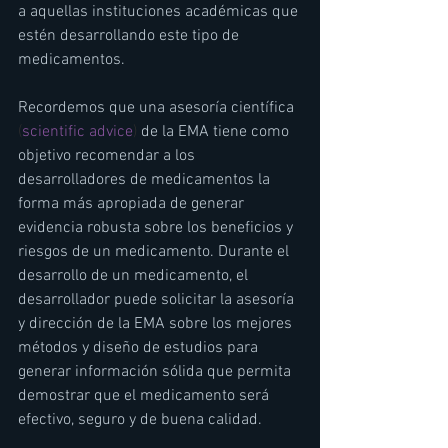
a aquellas instituciones académicas que 
estén desarrollando este tipo de 
medicamentos.   
Recordemos que una asesoría científica 
(
scientific advice
) 
de la EMA tiene como 
objetivo recomendar a los 
desarrolladores de medicamentos la 
forma más apropiada de generar 
evidencia robusta sobre los beneficios y 
riesgos de un medicamento. Durante el 
desarrollo de un medicamento, el 
desarrollador puede solicitar la asesoría 
y dirección de la EMA sobre los mejores 
métodos y diseño de estudios para 
generar información sólida que permita 
demostrar que el medicamento será 
efectivo, seguro y de buena calidad. 