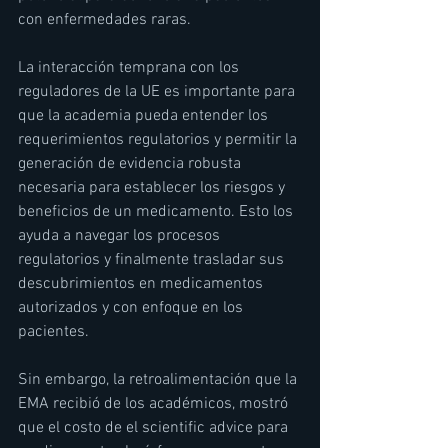
con enfermedades raras.
La interacción temprana con los 
reguladores de la UE es importante para 
que la academia pueda entender los 
requerimientos regulatorios y permitir la 
generación de evidencia robusta 
necesaria para establecer los riesgos y 
beneficios de un medicamento. Esto los 
ayuda a navegar los procesos 
regulatorios y finalmente trasladar sus 
descubrimientos en medicamentos 
autorizados y con enfoque en los 
pacientes.
Sin embargo, la retroalimentación que la 
EMA recibió de los académicos, mostró 
que el costo de el scientific advice para 