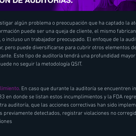
estigar algún problema o preocupación que ha captado la at
ormación puede ser una queja de cliente, el mismo fabricant
 o incluso un trabajador preocupado. El enfoque de la audit
r, pero puede diversificarse para cubrir otros elementos de
cante. Este tipo de auditoría tendrá una profundidad mayor
puede no seguir la metodología QSIT.  
imiento.
 En caso que durante la auditoría se encuentren i
3 en donde se listan estos incumplimientos y la FDA regre
tra auditoría, que las acciones correctivas han sido imple
s previamente detectados, registrar violaciones no corregid
iones  