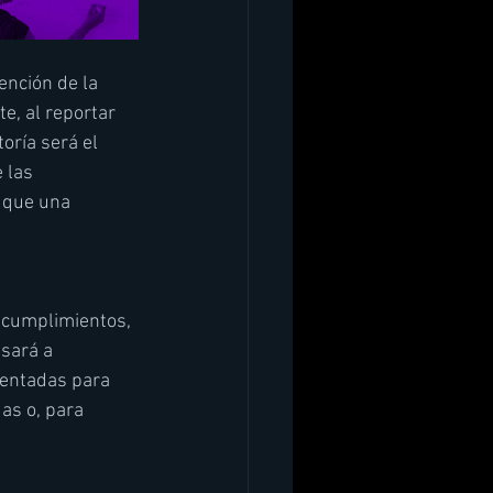
ención de la 
e, al reportar 
oría será el 
 las 
 que una 
ncumplimientos, 
sará a 
mentadas para 
as o, para 