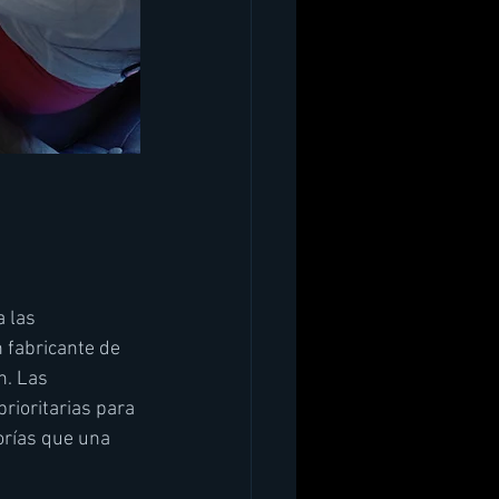
 las 
 fabricante de 
n. Las 
rioritarias para 
orías que una 