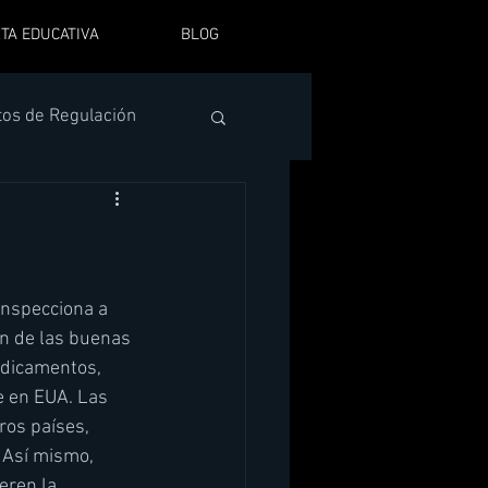
TA EDUCATIVA
BLOG
tos de Regulación
inspecciona a 
ón de las buenas 
edicamentos, 
e en EUA. Las 
ros países, 
 Así mismo, 
ren la 