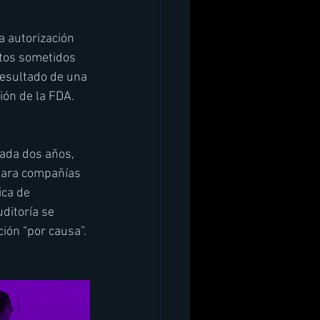
a autorización 
atos sometidos 
resultado de una 
ión de la FDA.
cada dos años, 
para compañías 
ca de 
ditoría se 
ión “por causa”.